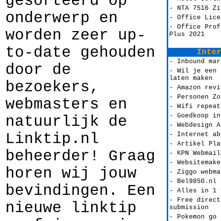
gesorteerd op
- NTA 7516 Zi
onderwerp en
- Office Lice
- Office Prof
worden zeer up-
Plus 2021
to-date gehouden
Inte
- Inbound mar
door de
- Wil je een 
laten maken
bezoekers,
- Amazon revi
- Personen Zo
webmasters en
- Wifi repeat
- Goedkoop in
natuurlijk de
- Webdesign A
Linktip.nl
- Internet ab
- Artikel Pla
beheerder! Graag
- KPN Webmail
- Websitemake
horen wij jouw
- Ziggo webma
- Bel9850.nl
bevindingen. Een
- Alles in 1 
- Free direct
nieuwe linktip
submission
- Pokemon go 