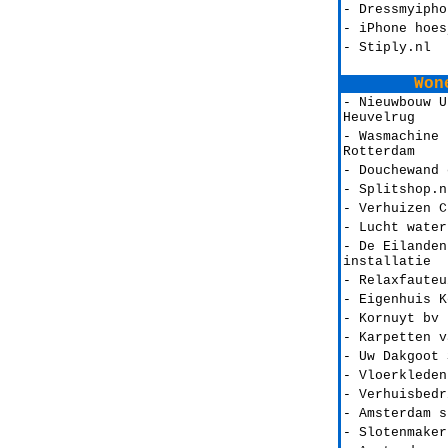
- Dressmyipho
- iPhone hoes
- Stiply.nl
Won
- Nieuwbouw U
Heuvelrug
- Wasmachine 
Rotterdam
- Douchewand 
- Splitshop.n
- Verhuizen C
- Lucht water
- De Eilanden
installatie
- Relaxfauteu
- Eigenhuis K
- Kornuyt bv
- Karpetten v
- Uw Dakgoot 
- Vloerkleden
- Verhuisbedr
- Amsterdam s
- Slotenmaker