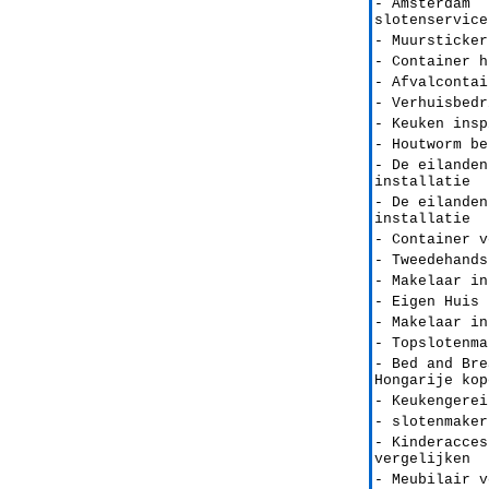
- Amsterdam
slotenservice
- Muursticker
- Container h
- Afvalcontai
- Verhuisbedr
- Keuken insp
- Houtworm be
- De eilanden
installatie
- De eilanden
installatie
- Container v
- Tweedehands
- Makelaar in
- Eigen Huis 
- Makelaar in
- Topslotenma
- Bed and Bre
Hongarije kop
- Keukengerei
- slotenmaker
- Kinderacces
vergelijken
- Meubilair v