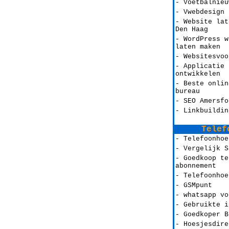
- Voetbalnieu
- Vwebdesign
- Website lat
Den Haag
- WordPress w
laten maken
- Websitesvoo
- Applicatie 
ontwikkelen
- Beste onlin
bureau
- SEO Amersfo
- Linkbuildin
Telef
- Telefoonhoe
- Vergelijk S
- Goedkoop te
abonnement
- Telefoonhoe
- GSMpunt
- whatsapp vo
- Gebruikte i
- Goedkoper B
- Hoesjesdire