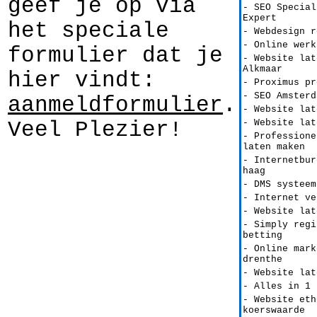
geef je op via
- SEO Special
Expert
het speciale
- Webdesign r
- Online werk
formulier dat je
- Website lat
Alkmaar
hier vindt:
- Proximus pr
- SEO Amsterd
aanmeldformulier
.
- Website lat
Veel Plezier!
- Website lat
- Professione
laten maken
- Internetbur
haag
- DMS systeem
- Internet ve
- Website lat
- Simply regi
betting
- Online mark
drenthe
- Website lat
- Alles in 1 
- Website eth
koerswaarde