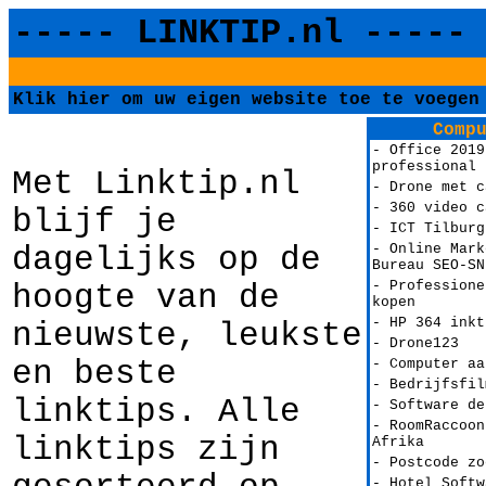
----- LINKTIP.nl -----
Klik hier om uw eigen website toe te voege
Comp
- Office 2019
professional 
Met Linktip.nl
- Drone met c
- 360 video c
blijf je
- ICT Tilburg
dagelijks op de
- Online Mark
Bureau SEO-SN
- Professione
hoogte van de
kopen
- HP 364 inkt
nieuwste, leukste
- Drone123
en beste
- Computer aa
- Bedrijfsfil
linktips. Alle
- Software de
- RoomRaccoon
linktips zijn
Afrika
- Postcode zo
- Hotel Softw