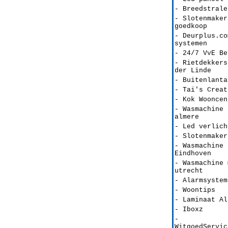
- Breedstrale
- Slotenmaker
goedkoop
- Deurplus.co
systemen
- 24/7 VvE Be
- Rietdekkers
der Linde
- Buitenlanta
- Tai's Creat
- Kok Wooncen
- Wasmachine 
almere
- Led verlich
- Slotenmaker
- Wasmachine 
Eindhoven
- Wasmachine 
utrecht
- Alarmsystem
- Woontips
- Laminaat Al
- Iboxz
-
WitgoedServic