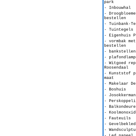
park
- Inbouwhal
- Droogbloeme
bestellen
- Tuinbank-Te
- Tuintegels 
- Eigenhuis P
- vormbak met
bestellen
- bankstellen
- plafondlamp
- Witgoed rep
Roosendaal
- Kunststof p
maat
- Makelaar De
- Boshuis
- Josokkerman
- Perskoppeli
- Balkondeure
- Koolmonoxid
- Fauteuils
- Gevelbekled
- Wandsculptu
- Led paneel